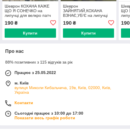
Шеврон КОХАНА КАЖЕ
Шеврон
Шев
ЩО Я СОНЕЧКО на
ЗАЙНЯТИЙ,КОХАНА
ЩО 
липучці для велкро патч
ВЗНАЄ,УБ'Є на липучці
липу
КОЙОТ
для велкро патч
190
190
190
₴
₴
Купити
Купити
Про нас
88% позитивних з 115 відгуків за рік
Працює з 25.05.2022
м. Київ
вулиця Миколи Кибальчича, 19в, Київ, 02000, Київ,
Україна
Контакти
Сьогодні працює з 10:00 до 17:00
Показати весь графік роботи