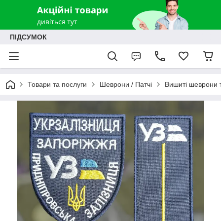
ПІДСУМОК
Товари та послуги
Шеврони / Патчі
Вишиті шеврони т