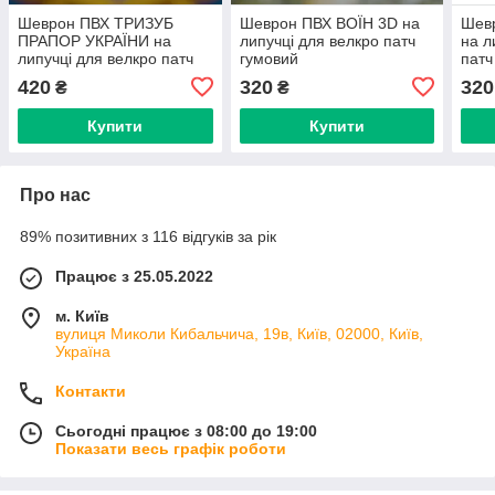
Шеврон ПВХ ТРИЗУБ
Шеврон ПВХ ВОЇН 3D на
Шев
ПРАПОР УКРАЇНИ на
липучці для велкро патч
на л
липучці для велкро патч
гумовий
патч
гумовий
420
320
320
₴
₴
Купити
Купити
Про нас
89% позитивних з 116 відгуків за рік
Працює з 25.05.2022
м. Київ
вулиця Миколи Кибальчича, 19в, Київ, 02000, Київ,
Україна
Контакти
Сьогодні працює з 08:00 до 19:00
Показати весь графік роботи