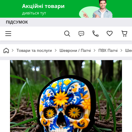
ПІДСУМОК
Товари та послуги
Шеврони / Патчі
ПВХ Патчі
Шев