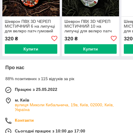
Шеврон ПВХ 3D ЧЕРЕП
Шеврон ПВХ 3D ЧЕРЕП
Шев
МІСТИЧНИЙ 6 на липучці
МІСТИЧНИЙ 10 на
МІСТ
для велкро патч гумовий
липучці для велкро патч
для 
гумовий
320
320
320
₴
₴
Купити
Купити
Про нас
88% позитивних з 115 відгуків за рік
Працює з 25.05.2022
м. Київ
вулиця Миколи Кибальчича, 19в, Київ, 02000, Київ,
Україна
Контакти
Сьогодні працює з 10:00 до 17:00