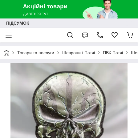
ПІДСУМОК
Товари та послуги
Шеврони / Патчі
ПВХ Патчі
Шев