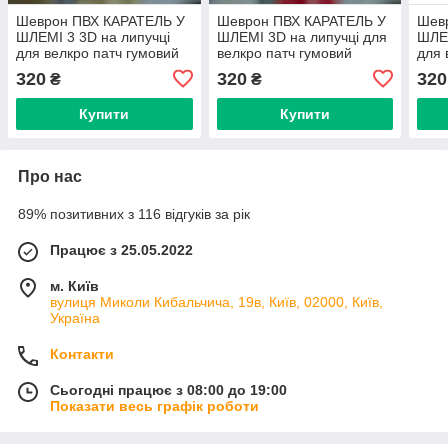
Шеврон ПВХ КАРАТЕЛЬ У
Шеврон ПВХ КАРАТЕЛЬ У
Шев
ШЛЕМІ 3 3D на липучці
ШЛЕМІ 3D на липучці для
ШЛЕМ
для велкро патч гумовий
велкро патч гумовий
для 
320
320
320
₴
₴
Купити
Купити
Про нас
89% позитивних з 116 відгуків за рік
Працює з 25.05.2022
м. Київ
вулиця Миколи Кибальчича, 19в, Київ, 02000, Київ,
Україна
Контакти
Сьогодні працює з 08:00 до 19:00
Показати весь графік роботи