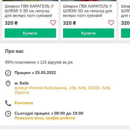
Шеврон ПВХ КАРАТЕЛЬ У
Шеврон ПВХ КАРАТЕЛЬ У
Шев
ШЛЕМІ 3 3D на липучці
ШЛЕМІ 3D на липучці для
ШЛЕМ
для велкро патч гумовий
велкро патч гумовий
для 
320
320
320
₴
₴
Купити
Купити
Про нас
89% позитивних з 116 відгуків за рік
Працює з 25.05.2022
м. Київ
вулиця Миколи Кибальчича, 19в, Київ, 02000, Київ,
Україна
Контакти
Сьогодні працює з 08:00 до 19:00
Показати весь графік роботи