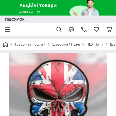
ПІДСУМОК
Товари та послуги
Шеврони / Патчі
ПВХ Патчі
Шев