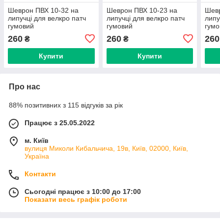
Шеврон ПВХ 10-32 на
Шеврон ПВХ 10-23 на
Шевр
липучці для велкро патч
липучці для велкро патч
липу
гумовий
гумовий
гумо
260
260
260
₴
₴
Купити
Купити
Про нас
88% позитивних з 115 відгуків за рік
Працює з 25.05.2022
м. Київ
вулиця Миколи Кибальчича, 19в, Київ, 02000, Київ,
Україна
Контакти
Сьогодні працює з 10:00 до 17:00
Показати весь графік роботи