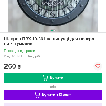
Шеврон ПВХ 10-361 на липучці для велкро
патч гумовий
Готово до відправки
Код: 10-361
Роздріб
260
₴
Купити
або
Купити з