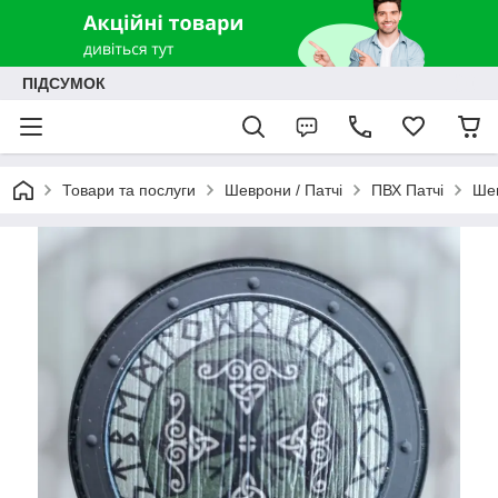
ПІДСУМОК
Товари та послуги
Шеврони / Патчі
ПВХ Патчі
Шев