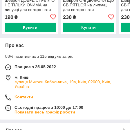
Шеврон ДОБРЕ СТРІЛЯЮ
Шеврон ОЧІ ДРАКОНА ЩО
Шев
НЕ ТІЛЬКИ ОЧИМА на
СВІТЯТЬСЯ на липучці
СВІТ
липучці для велкро патч
для велкро патч
для 
РОЖЕВИЙ МУЛЬТИКАМ
Lase
190
230
230
₴
₴
LaserCut
Купити
Купити
Про нас
88% позитивних з 115 відгуків за рік
Працює з 25.05.2022
м. Київ
вулиця Миколи Кибальчича, 19в, Київ, 02000, Київ,
Україна
Контакти
Сьогодні працює з 10:00 до 17:00
Показати весь графік роботи
Про нас