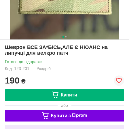
Шеврон ВСЕ ЗА*БІСЬ,АЛЕ Є НЮАНС на
липучці для велкро патч
Готово до відправки
Код: 123-201
Роздріб
190
₴
Купити
або
Купити з