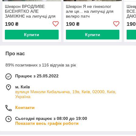
Шеврон ВРОДЛИВЕ
Шеврон Я не гінеколог
Шев
БІСЕНЯТКО АЛЕ
але це... на липучці для
ВСЕ.
ЗАМІЖНЄ на липучці для
велкро патч
ДАЮ
велкро патч
ПОЯ
190
190
190
₴
₴
для 
Купити
Купити
Про нас
89% позитивних з 116 відгуків за рік
Працює з 25.05.2022
м. Київ
вулиця Миколи Кибальчича, 19в, Київ, 02000, Київ,
Україна
Контакти
Сьогодні працює з 08:00 до 19:00
Показати весь графік роботи