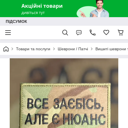
ПІДСУМОК
Товари та послуги
Шеврони / Патчі
Вишиті шеврони т