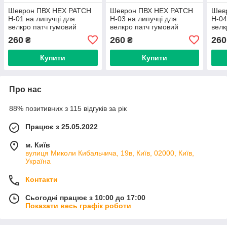
Шеврон ПВХ HEX PATCH
Шеврон ПВХ HEX PATCH
Шев
H-01 на липучці для
H-03 на липучці для
H-04
велкро патч гумовий
велкро патч гумовий
велк
260
260
260
₴
₴
Купити
Купити
Про нас
88% позитивних з 115 відгуків за рік
Працює з 25.05.2022
м. Київ
вулиця Миколи Кибальчича, 19в, Київ, 02000, Київ,
Україна
Контакти
Сьогодні працює з 10:00 до 17:00
Показати весь графік роботи