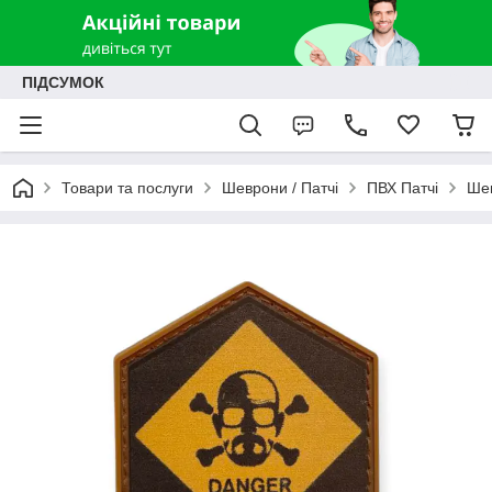
ПІДСУМОК
Товари та послуги
Шеврони / Патчі
ПВХ Патчі
Шев