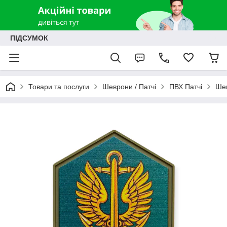
ПІДСУМОК
Товари та послуги
Шеврони / Патчі
ПВХ Патчі
Шев