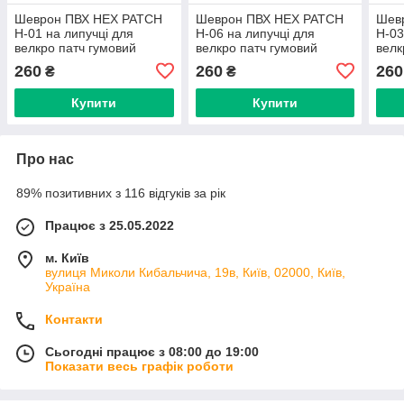
Шеврон ПВХ HEX PATCH
Шеврон ПВХ HEX PATCH
Шев
H-01 на липучці для
H-06 на липучці для
H-03
велкро патч гумовий
велкро патч гумовий
велк
260
260
260
₴
₴
Купити
Купити
Про нас
89% позитивних з 116 відгуків за рік
Працює з 25.05.2022
м. Київ
вулиця Миколи Кибальчича, 19в, Київ, 02000, Київ,
Україна
Контакти
Сьогодні працює з 08:00 до 19:00
Показати весь графік роботи