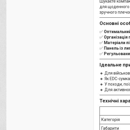
Шукаєте компак
для щоденного в
зручного плечов
Основні осо
✅
Оптимальний
✅
Організація 
✅
Матеріали п
✅
Панель із л
✅
Регульовани
Ідеальне пр
🔸 Для військов
🔸 Як EDC-сумка
🔸 У походи, по
🔸 Для активно
Технічні хар
Категорія
Габарити