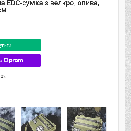
а EDC-сумка з велкро, олива,
см
упити
 з
-02