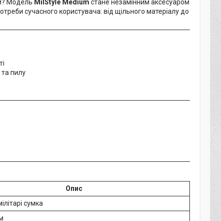
би? Модель
MilStyle
Medium
стане незамінним аксесуаром
потреби сучасного користувача: від щільного матеріалу до
ті
 та пилу
Опис
мілітарі сумка
см