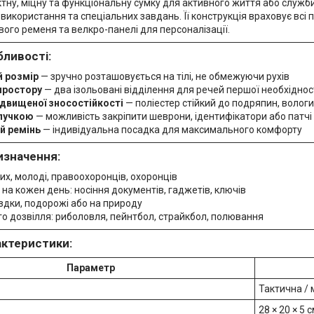
тну, міцну та функціональну сумку для активного життя або служ
икористання та спеціальних завдань. Її конструкція враховує всі 
ого ременя та велкро-панелі для персоналізації.
бливості:
 розмір
— зручно розташовується на тілі, не обмежуючи рухів
простору
— два ізольовані відділення для речей першої необхіднос
ідвищеної зносостійкості
— поліестер стійкий до подряпин, вологи
ипучкою
— можливість закріпити шеврони, ідентифікатори або патчі
й ремінь
— індивідуальна посадка для максимального комфорту
изначення:
их, молоді, правоохоронців, охоронців
 на кожен день: носіння документів, гаджетів, ключів
їздки, подорожі або на природу
го дозвілля: риболовля, пейнтбол, страйкбол, полювання
актеристики:
Параметр
Тактична / 
28 × 20 × 5 