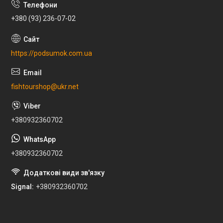
+380 (93) 236-07-02
https://podsumok.com.ua
fishtourshop@ukr.net
+380932360702
+380932360702
Signal
+380932360702