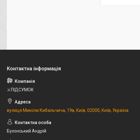
⚔️ПІДСУМОК
вулиця Миколи Кибальчича, 19в, Київ, 02000, Київ, Україна
Бухонський Андрій