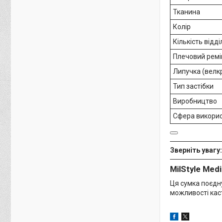
Тканина
Колір
Кількість відд
Плечовий ремі
Липучка (велк
Тип застібки
Виробництво
Сфера викори
Зверніть увагу:
MilStyle Med
Ця сумка поєдну
можливості каст