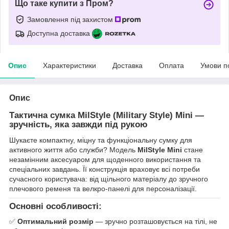
Що таке купити з Пром?
Замовлення під захистом
Доступна доставка
Опис
Характеристики
Доставка
Оплата
Умови п
Опис
Тактична сумка MilStyle (Military Style) Mini
—
зручність, яка завжди під рукою
Шукаєте компактну, міцну та функціональну сумку для
активного життя або служби? Модель
MilStyle Mini
стане
незамінним аксесуаром для щоденного використання та
спеціальних завдань. Її конструкція враховує всі потреби
сучасного користувача: від щільного матеріалу до зручного
плечового ременя та велкро-панелі для персоналізації.
Основні особливості:
✅
Оптимальний розмір
— зручно розташовується на тілі, не