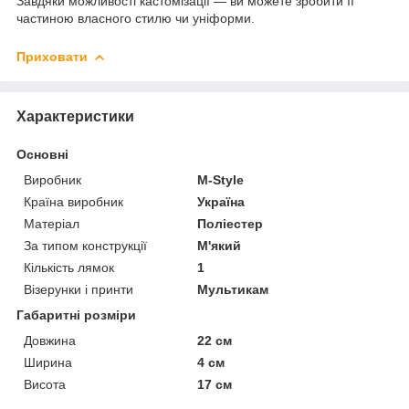
Завдяки можливості кастомізації — ви можете зробити її
частиною власного стилю чи уніформи.
Приховати
Характеристики
Основні
Виробник
M-Style
Країна виробник
Україна
Матеріал
Поліестер
За типом конструкції
М'який
Кількість лямок
1
Візерунки і принти
Мультикам
Габаритні розміри
Довжина
22 см
Ширина
4 см
Висота
17 см