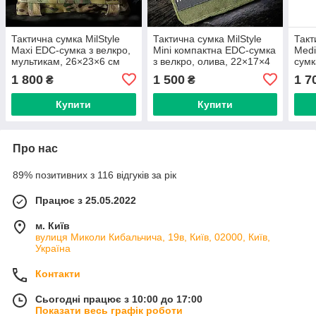
Тактична сумка MilStyle
Тактична сумка MilStyle
Такт
Maxi EDC-сумка з велкро,
Mini компактна EDC-сумка
Medi
мультикам, 26×23×6 см
з велкро, олива, 22×17×4
сумк
см
муль
1 800
1 500
1 7
₴
₴
Купити
Купити
Про нас
89% позитивних з 116 відгуків за рік
Працює з 25.05.2022
м. Київ
вулиця Миколи Кибальчича, 19в, Київ, 02000, Київ,
Україна
Контакти
Сьогодні працює з 10:00 до 17:00
Показати весь графік роботи