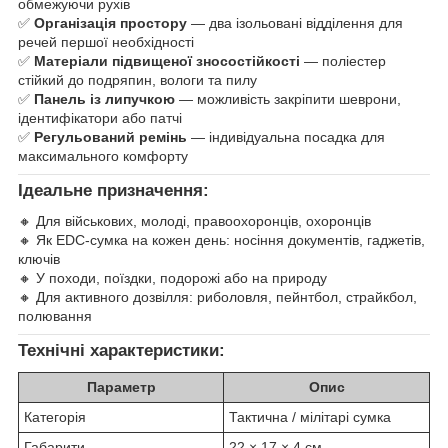
обмежуючи рухів
✅
Організація простору
— два ізольовані відділення для
речей першої необхідності
✅
Матеріали підвищеної зносостійкості
— поліестер
стійкий до подряпин, вологи та пилу
✅
Панель із липучкою
— можливість закріпити шеврони,
ідентифікатори або патчі
✅
Регульований ремінь
— індивідуальна посадка для
максимального комфорту
Ідеальне призначення:
🔸 Для військових, молоді, правоохоронців, охоронців
🔸 Як EDC-сумка на кожен день: носіння документів, гаджетів,
ключів
🔸 У походи, поїздки, подорожі або на природу
🔸 Для активного дозвілля: риболовля, пейнтбол, страйкбол,
полювання
Технічні характеристики:
Параметр
Опис
Категорія
Тактична / мілітарі сумка
Габарити
22 × 17 × 4 см