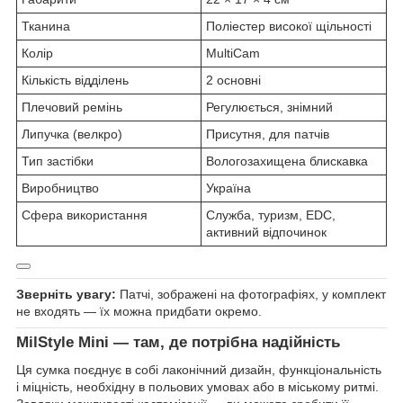
Тканина
Поліестер високої щільності
Колір
MultiCam
Кількість відділень
2 основні
Плечовий ремінь
Регулюється, знімний
Липучка (велкро)
Присутня, для патчів
Тип застібки
Вологозахищена блискавка
Виробництво
Україна
Сфера використання
Служба, туризм, EDC,
активний відпочинок
Зверніть увагу:
Патчі, зображені на фотографіях, у комплект
не входять — їх можна придбати окремо.
MilStyle Mini
— там, де потрібна надійність
Ця сумка поєднує в собі лаконічний дизайн, функціональність
і міцність, необхідну в польових умовах або в міському ритмі.