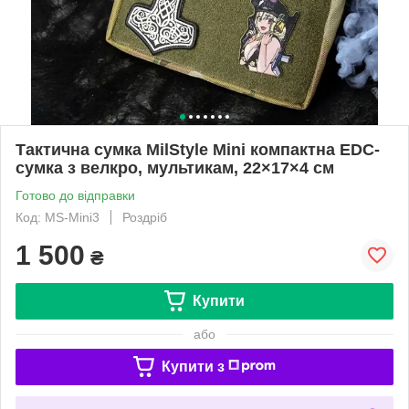
Тактична сумка MilStyle Mini компактна EDC-
сумка з велкро, мультикам, 22×17×4 см
Готово до відправки
Код: MS-Mini3
Роздріб
1 500
₴
Купити
або
Купити з