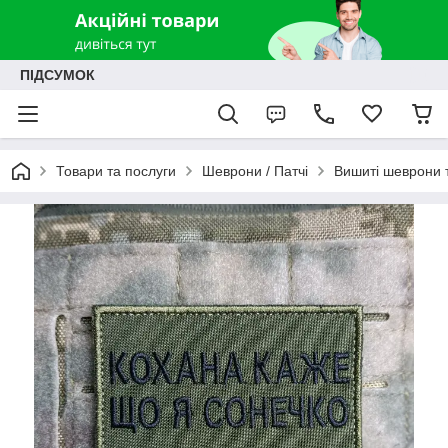
ПІДСУМОК
Товари та послуги
Шеврони / Патчі
Вишиті шеврони т