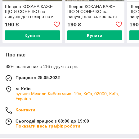
Шеврон КОХАНА КАЖЕ
Шеврон КОХАНА КАЖЕ
Шев
ЩО Я СОНЕЧКО на
ЩО Я СОНЕЧКО на
ЩО 
липучці для велкро патч
липучці для велкро патч
липу
КОЙОТ
190
190
190
₴
₴
Купити
Купити
Про нас
89% позитивних з 116 відгуків за рік
Працює з 25.05.2022
м. Київ
вулиця Миколи Кибальчича, 19в, Київ, 02000, Київ,
Україна
Контакти
Сьогодні працює з 08:00 до 19:00
Показати весь графік роботи