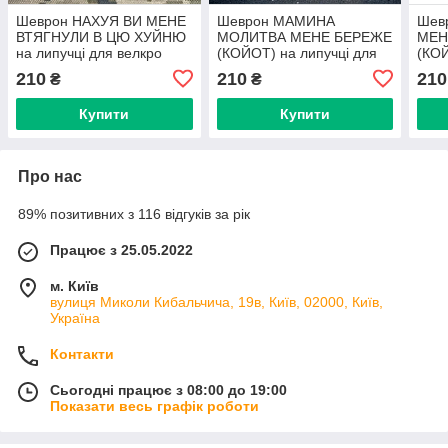
Шеврон НАХУЯ ВИ МЕНЕ
Шеврон МАМИНА
Шев
ВТЯГНУЛИ В ЦЮ ХУЙНЮ
МОЛИТВА МЕНЕ БЕРЕЖЕ
МЕН
на липучці для велкро
(КОЙОТ) на липучці для
(КОЙ
патч КОЙОТ LaserCut
велкро патч LaserCut
велк
210
210
210
₴
₴
Купити
Купити
Про нас
89% позитивних з 116 відгуків за рік
Працює з 25.05.2022
м. Київ
вулиця Миколи Кибальчича, 19в, Київ, 02000, Київ,
Україна
Контакти
Сьогодні працює з 08:00 до 19:00
Показати весь графік роботи