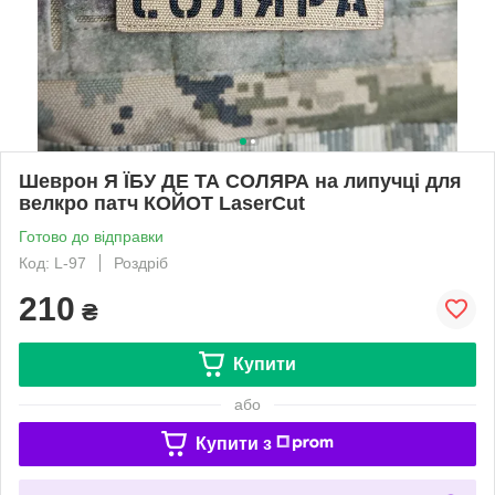
Шеврон Я ЇБУ ДЕ ТА СОЛЯРА на липучці для
велкро патч КОЙОТ LaserCut
Готово до відправки
Код: L-97
Роздріб
210
₴
Купити
або
Купити з