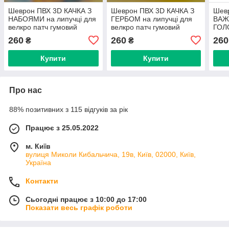
Шеврон ПВХ 3D КАЧКА З
Шеврон ПВХ 3D КАЧКА З
Шев
НАБОЯМИ на липучці для
ГЕРБОМ на липучці для
ВАЖ
велкро патч гумовий
велкро патч гумовий
ГОЛ
ПЛАН
260
260
260
₴
₴
велк
Купити
Купити
Про нас
88% позитивних з 115 відгуків за рік
Працює з 25.05.2022
м. Київ
вулиця Миколи Кибальчича, 19в, Київ, 02000, Київ,
Україна
Контакти
Сьогодні працює з 10:00 до 17:00
Показати весь графік роботи