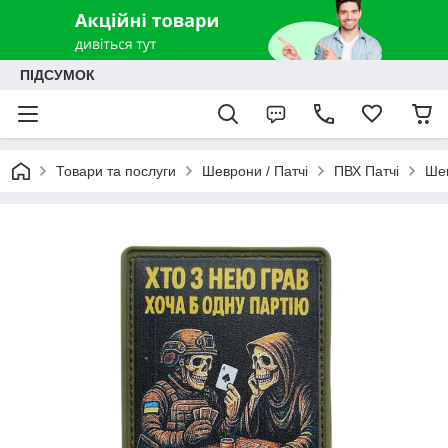
ПІДСУМОК
Товари та послуги
Шеврони / Патчі
ПВХ Патчі
Шев