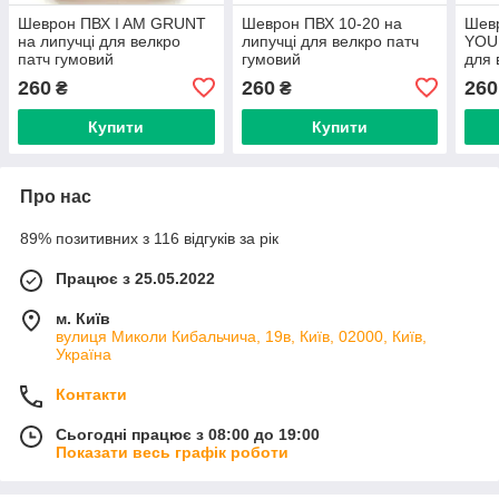
Шеврон ПВХ I AM GRUNT
Шеврон ПВХ 10-20 на
Шев
на липучці для велкро
липучці для велкро патч
YOU
патч гумовий
гумовий
для 
260
260
260
₴
₴
Купити
Купити
Про нас
89% позитивних з 116 відгуків за рік
Працює з 25.05.2022
м. Київ
вулиця Миколи Кибальчича, 19в, Київ, 02000, Київ,
Україна
Контакти
Сьогодні працює з 08:00 до 19:00
Показати весь графік роботи