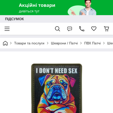
ПІДСУМОК
Товари та послуги
Шеврони / Патчі
ПВХ Патчі
Шев