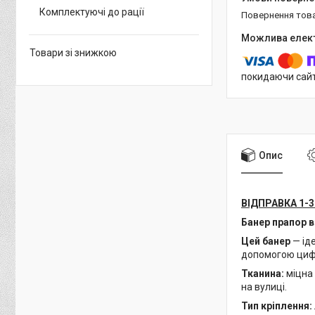
Комплектуючі до рації
повернення тов
Товари зі знижкою
покидаючи сайт
Опис
ВІДПРАВКА 1-3
Банер прапор в
Цей банер
— іде
допомогою цифро
Тканина:
міцна 
на вулиці.
Тип кріплення: