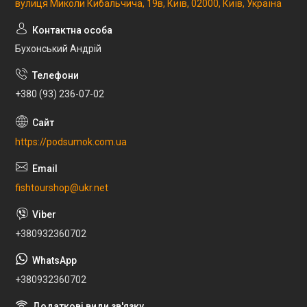
вулиця Миколи Кибальчича, 19в, Київ, 02000, Київ, Україна
Бухонський Андрій
+380 (93) 236-07-02
https://podsumok.com.ua
fishtourshop@ukr.net
+380932360702
+380932360702