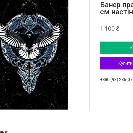
Банер пр
см насті
1 100 ₴
К
Купити
+380 (93) 236-07