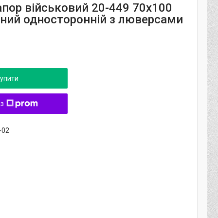
апор військовий 20-449 70х100
нний односторонній з люверсами
упити
 з
-02