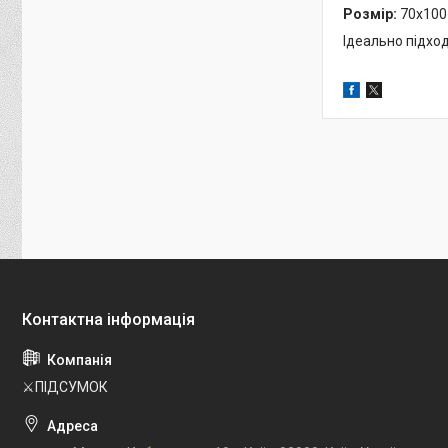
Розмір:
70х100 
Ідеально підход
⚔️ПІДСУМОК