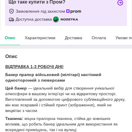
Що таке купити з Пром?
Замовлення під захистом
Доступна доставка
Опис
Характеристики
Доставка
Оплата
Умови п
Опис
ВІДПРАВКА 1-3 РОБОЧІ ДНІ!
Банер прапор військовий (мілітарі) настінний
односторонній з люверсами
Цей банер
— ідеальний вибір для створення унікальної
атмосфери в вашому інтер'єрі чи на відкритому просторі.
Виготовлений за допомогою цифрового сублімаційного друку,
він має яскравий і стійкий принт (зображення), який не
вицвітає з часом.
Тканина:
міцна прапорна тканина, стійка до зовнішніх
впливів, що робить банер ідеальним для використання як
всередині приміщень, так і на вулиці.