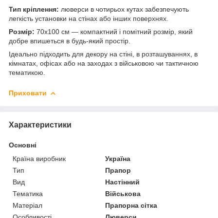
Тип кріплення:
люверси в чотирьох кутах забезпечують
легкість установки на стінах або інших поверхнях.
Розмір:
70х100 см — компактний і помітний розмір, який
добре впишеться в будь-який простір.
Ідеально підходить для декору на стіні, в розташуваннях, в
кімнатах, офісах або на заходах з військовою чи тактичною
тематикою.
Приховати
Характеристики
Основні
Країна виробник
Україна
Тип
Прапор
Вид
Настінний
Тематика
Військова
Матеріал
Прапорна сітка
Особливості
Люверси