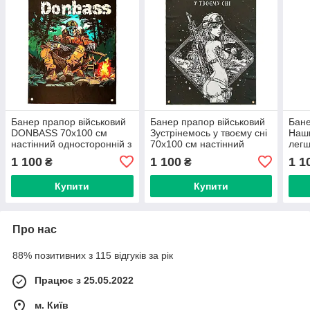
Банер прапор військовий
Банер прапор військовий
Бане
DONBASS 70х100 см
Зустрінемось у твоєму сні
Наши
настінний односторонній з
70х100 см настінний
легш
люверсами
односторонній з
наст
1 100
1 100
1 1
₴
₴
люверсами
люв
Купити
Купити
Про нас
88% позитивних з 115 відгуків за рік
Працює з 25.05.2022
м. Київ