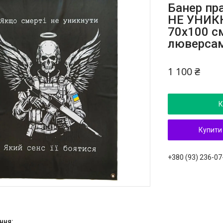
Банер пр
НЕ УНИКН
70х100 с
люверса
1 100 ₴
К
Купити
+380 (93) 236-07