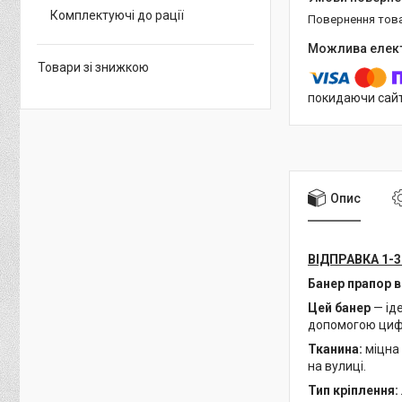
Комплектуючі до рації
повернення тов
Товари зі знижкою
покидаючи сайт
Опис
ВІДПРАВКА 1-3
Банер прапор в
Цей банер
— іде
допомогою цифро
Тканина:
міцна 
на вулиці.
Тип кріплення: