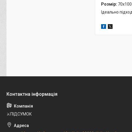
Розмір:
70х100 
Ідеально підход
⚔️ПІДСУМОК