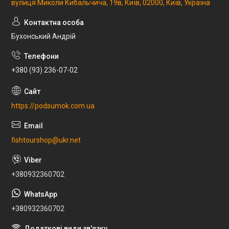
вулиця Миколи Кибальчича, 19в, Київ, 02000, Київ, Україна
Бухонський Андрій
+380 (93) 236-07-02
https://podsumok.com.ua
fishtourshop@ukr.net
+380932360702
+380932360702