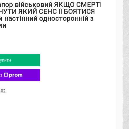
апор військовий ЯКЩО СМЕРТІ
УТИ ЯКИЙ СЕНС ЇЇ БОЯТИСЯ
м настінний односторонній з
ми
упити
 з
-02