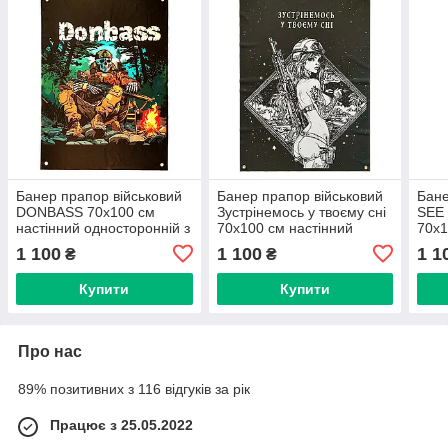
Банер прапор військовий
Банер прапор військовий
Бане
DONBASS 70х100 см
Зустрінемось у твоєму сні
SEE
настінний односторонній з
70х100 см настінний
70х1
люверсами
односторонній з
одно
1 100
1 100
1 1
₴
₴
люверсами
люв
Купити
Купити
Про нас
89% позитивних з 116 відгуків за рік
Працює з 25.05.2022