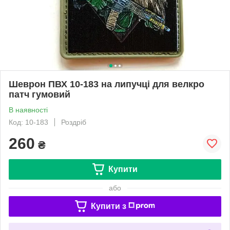
Шеврон ПВХ 10-183 на липучці для велкро
патч гумовий
В наявності
Код: 10-183
Роздріб
260
₴
Купити
або
Купити з