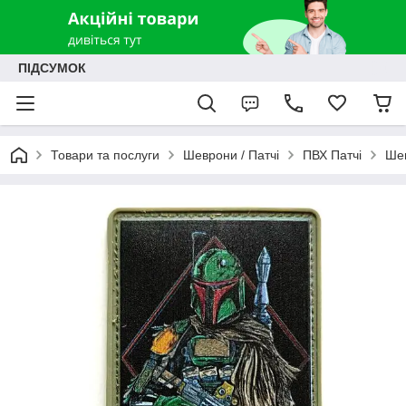
ПІДСУМОК
Товари та послуги
Шеврони / Патчі
ПВХ Патчі
Шев