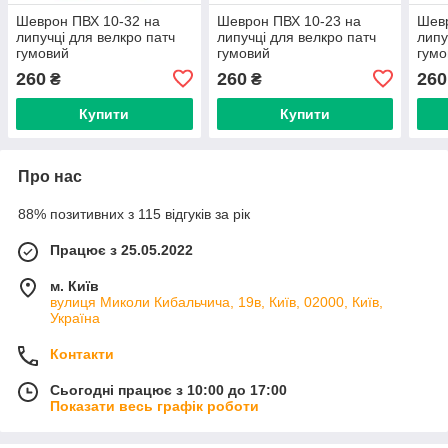
Шеврон ПВХ 10-32 на
Шеврон ПВХ 10-23 на
Шевр
липучці для велкро патч
липучці для велкро патч
липу
гумовий
гумовий
гумо
260
260
260
₴
₴
Купити
Купити
Про нас
88% позитивних з 115 відгуків за рік
Працює з 25.05.2022
м. Київ
вулиця Миколи Кибальчича, 19в, Київ, 02000, Київ,
Україна
Контакти
Сьогодні працює з 10:00 до 17:00
Показати весь графік роботи