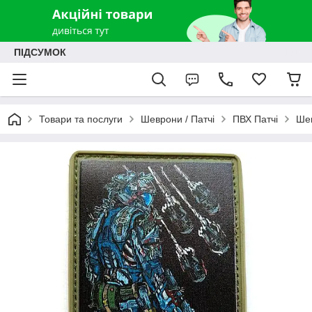
ПІДСУМОК
Товари та послуги
Шеврони / Патчі
ПВХ Патчі
Шев