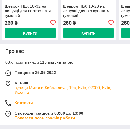
Шеврон ПВХ 10-32 на
Шеврон ПВХ 10-23 на
Шевр
липучці для велкро патч
липучці для велкро патч
липу
гумовий
гумовий
гумо
260
260
260
₴
₴
Купити
Купити
Про нас
88% позитивних з 115 відгуків за рік
Працює з 25.05.2022
м. Київ
вулиця Миколи Кибальчича, 19в, Київ, 02000, Київ,
Україна
Контакти
Сьогодні працює з 08:00 до 19:00
Показати весь графік роботи