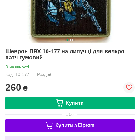
Шеврон ПВХ 10-177 на липучці для велкро
патч гумовий
В наявності
Код: 10-177
Роздріб
260
₴
Купити
або
Купити з