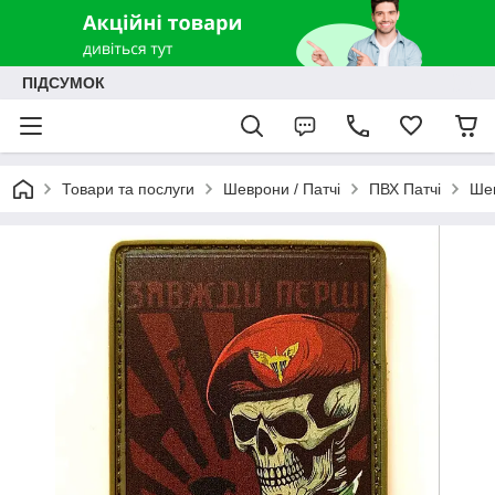
ПІДСУМОК
Товари та послуги
Шеврони / Патчі
ПВХ Патчі
Шев