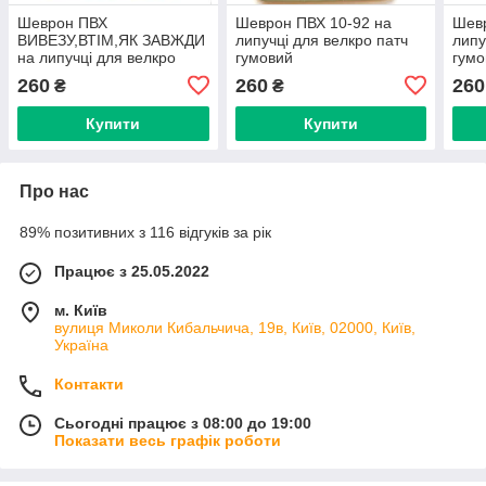
Шеврон ПВХ
Шеврон ПВХ 10-92 на
Шевр
ВИВЕЗУ,ВТІМ,ЯК ЗАВЖДИ
липучці для велкро патч
липу
на липучці для велкро
гумовий
гумо
патч гумовий
260
260
260
₴
₴
Купити
Купити
Про нас
89% позитивних з 116 відгуків за рік
Працює з 25.05.2022
м. Київ
вулиця Миколи Кибальчича, 19в, Київ, 02000, Київ,
Україна
Контакти
Сьогодні працює з 08:00 до 19:00
Показати весь графік роботи