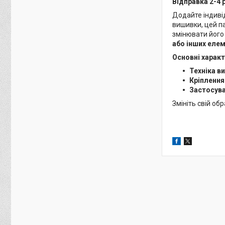
Відправка 2-4 
Додайте індиві
вишивки, цей па
змінювати його
або інших еле
Основні харак
Техніка в
Кріплення
Застосув
Змініть свій об