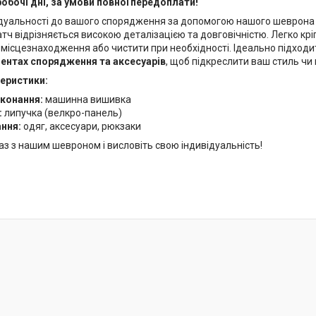
робочі дні, за умови повної передоплати!
дуальності до вашого спорядження за допомогою нашого шеврона 
тч відрізняється високою деталізацією та довговічністю. Легко кр
 місцезнаходження або чистити при необхідності. Ідеально підход
ментах спорядження та аксесуарів
, щоб підкреслити ваш стиль чи
теристики:
иконання:
машинна вишивка
:
липучка (велкро-панель)
ання:
одяг, аксесуари, рюкзаки
раз з нашим шевроном і висловіть свою індивідуальність!