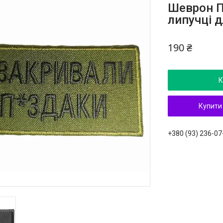
Шеврон 
липучці 
190 ₴
К
Купити
+380 (93) 236-07