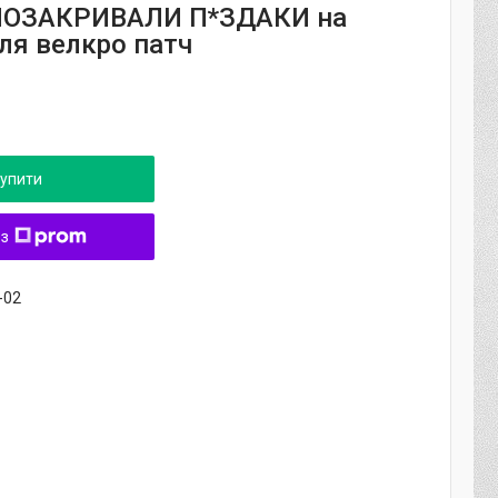
ПОЗАКРИВАЛИ П*ЗДАКИ на
для велкро патч
упити
 з
-02