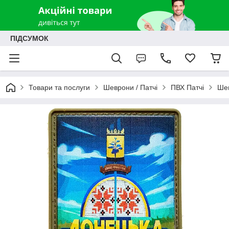
ПІДСУМОК
Товари та послуги
Шеврони / Патчі
ПВХ Патчі
Шев