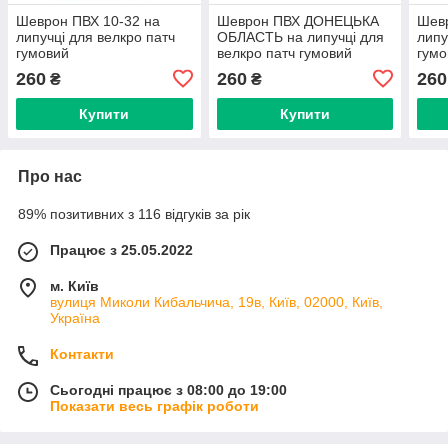
Шеврон ПВХ 10-32 на
Шеврон ПВХ ДОНЕЦЬКА
Шевр
липучці для велкро патч
ОБЛАСТЬ на липучці для
липу
гумовий
велкро патч гумовий
гумо
260
260
260
₴
₴
Купити
Купити
Про нас
89% позитивних з 116 відгуків за рік
Працює з 25.05.2022
м. Київ
вулиця Миколи Кибальчича, 19в, Київ, 02000, Київ,
Україна
Контакти
Сьогодні працює з 08:00 до 19:00
Показати весь графік роботи