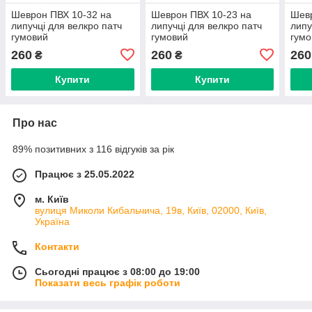
Шеврон ПВХ 10-32 на
Шеврон ПВХ 10-23 на
Шевр
липучці для велкро патч
липучці для велкро патч
липу
гумовий
гумовий
гумо
260
260
260
₴
₴
Купити
Купити
Про нас
89% позитивних з 116 відгуків за рік
Працює з 25.05.2022
м. Київ
вулиця Миколи Кибальчича, 19в, Київ, 02000, Київ,
Україна
Контакти
Сьогодні працює з 08:00 до 19:00
Показати весь графік роботи