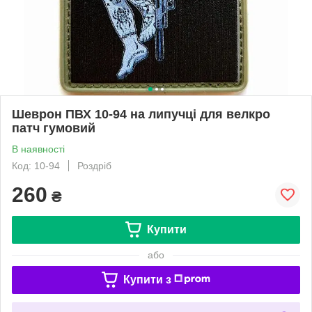
Шеврон ПВХ 10-94 на липучці для велкро
патч гумовий
В наявності
Код: 10-94
Роздріб
260
₴
Купити
або
Купити з