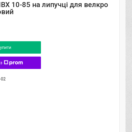
ВХ 10-85 на липучці для велкро
овий
упити
 з
-02