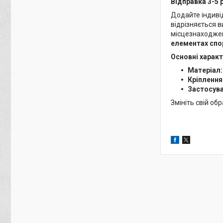
Відправка 3-5 
Додайте індиві
відрізняється в
місцезнаходжен
елементах спо
Основні харак
Матеріал
Кріплення
Застосув
Змініть свій об