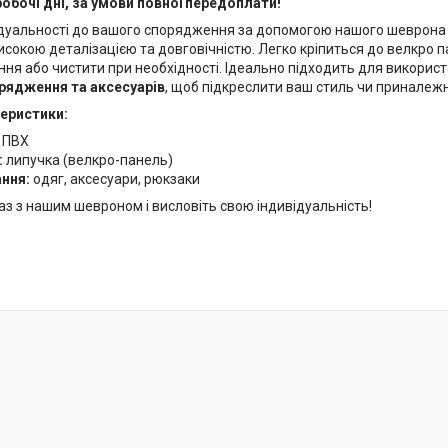
робочі дні, за умови повної передоплати!
дуальності до вашого спорядження за допомогою нашого шеврона на
исокою деталізацією та довговічністю. Легко кріпиться до велкро 
ня або чистити при необхідності. Ідеально підходить для викорис
рядження та аксесуарів
, щоб підкреслити ваш стиль чи приналежн
теристики:
:
ПВХ
:
липучка (велкро-панель)
ання:
одяг, аксесуари, рюкзаки
раз з нашим шевроном і висловіть свою індивідуальність!