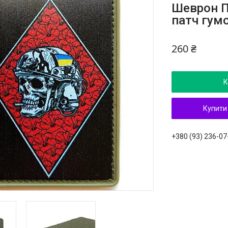
Шеврон П
патч гум
260 ₴
К
Купити
+380 (93) 236-07