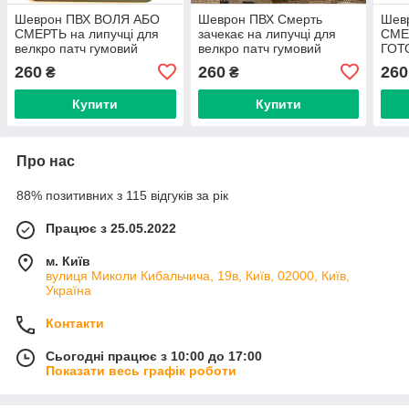
Шеврон ПВХ ВОЛЯ АБО
Шеврон ПВХ Смерть
Шев
СМЕРТЬ на липучці для
зачекає на липучці для
СМЕ
велкро патч гумовий
велкро патч гумовий
ГОТО
велк
260
260
260
₴
₴
Купити
Купити
Про нас
88% позитивних з 115 відгуків за рік
Працює з 25.05.2022
м. Київ
вулиця Миколи Кибальчича, 19в, Київ, 02000, Київ,
Україна
Контакти
Сьогодні працює з 10:00 до 17:00
Показати весь графік роботи