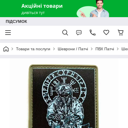
ПІДСУМОК
Товари та послуги
Шеврони / Патчі
ПВХ Патчі
Шев