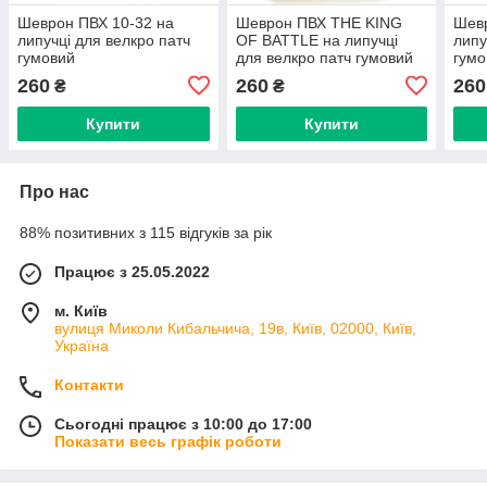
Шеврон ПВХ 10-32 на
Шеврон ПВХ THE KING
Шевр
липучці для велкро патч
OF BATTLE на липучці
липу
гумовий
для велкро патч гумовий
гумо
260
260
260
₴
₴
Купити
Купити
Про нас
88% позитивних з 115 відгуків за рік
Працює з 25.05.2022
м. Київ
вулиця Миколи Кибальчича, 19в, Київ, 02000, Київ,
Україна
Контакти
Сьогодні працює з 10:00 до 17:00
Показати весь графік роботи