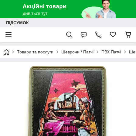
ПІДСУМОК
Товари та послуги
Шеврони / Патчі
ПВХ Патчі
Шев