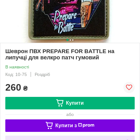
Шеврон ПВХ PREPARE FOR BATTLE на
липучці для велкро патч гумовий
В наявності
Код: 10-75
Роздріб
260
₴
Купити
або
Купити з