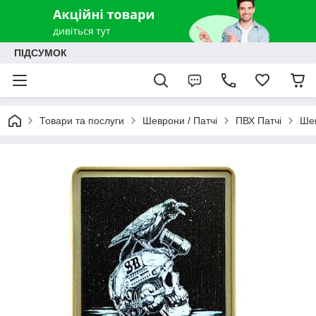
ПІДСУМОК
Товари та послуги
Шеврони / Патчі
ПВХ Патчі
Шев