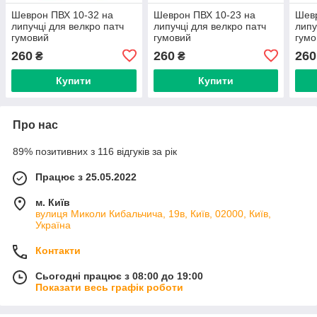
Шеврон ПВХ 10-32 на
Шеврон ПВХ 10-23 на
Шевр
липучці для велкро патч
липучці для велкро патч
липу
гумовий
гумовий
гумо
260
260
260
₴
₴
Купити
Купити
Про нас
89% позитивних з 116 відгуків за рік
Працює з 25.05.2022
м. Київ
вулиця Миколи Кибальчича, 19в, Київ, 02000, Київ,
Україна
Контакти
Сьогодні працює з 08:00 до 19:00
Показати весь графік роботи