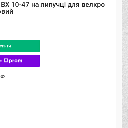
ВХ 10-47 на липучці для велкро
овий
упити
 з
-02