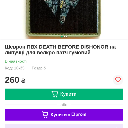
Шеврон ПВХ DEATH BEFORE DISHONOR на
липучці для велкро патч гумовий
В наявності
Код: 10-35
Роздріб
260
₴
Купити
або
Купити з