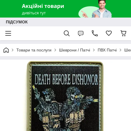
ПІДСУМОК
Товари та послуги
Шеврони / Патчі
ПВХ Патчі
Шев