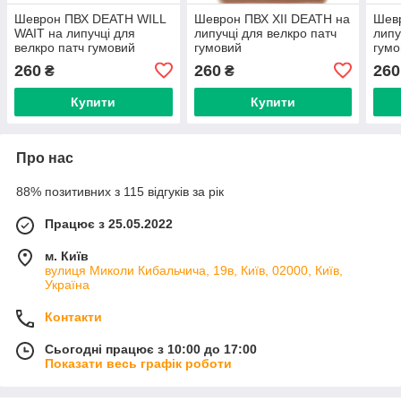
Шеврон ПВХ DEATH WILL
Шеврон ПВХ XII DEATH на
Шевр
WAIT на липучці для
липучці для велкро патч
липу
велкро патч гумовий
гумовий
гумо
260
260
260
₴
₴
Купити
Купити
Про нас
88% позитивних з 115 відгуків за рік
Працює з 25.05.2022
м. Київ
вулиця Миколи Кибальчича, 19в, Київ, 02000, Київ,
Україна
Контакти
Сьогодні працює з 10:00 до 17:00
Показати весь графік роботи