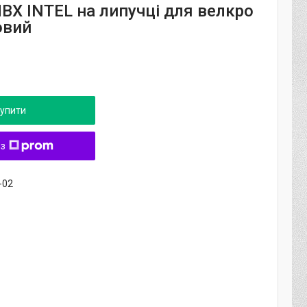
ВХ INTEL на липучці для велкро
овий
упити
 з
-02