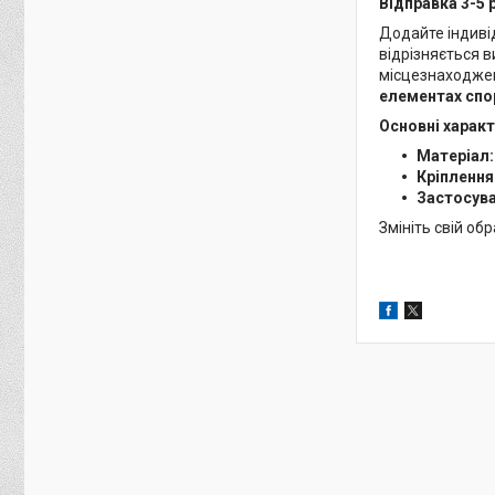
Відправка 3-5 
Додайте індиві
відрізняється в
місцезнаходжен
елементах спо
Основні харак
Матеріал
Кріплення
Застосув
Змініть свій об