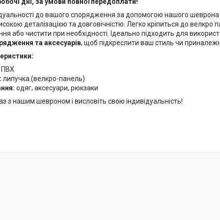
робочі дні, за умови повної передоплати!
дуальності до вашого спорядження за допомогою нашого шеврона на
исокою деталізацією та довговічністю. Легко кріпиться до велкро 
ня або чистити при необхідності. Ідеально підходить для викорис
рядження та аксесуарів
, щоб підкреслити ваш стиль чи приналежн
теристики:
:
ПВХ
:
липучка (велкро-панель)
ання:
одяг, аксесуари, рюкзаки
раз з нашим шевроном і висловіть свою індивідуальність!