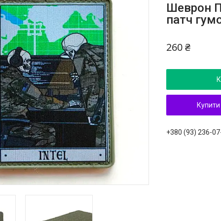
Шеврон П
патч гум
260 ₴
К
Купити
+380 (93) 236-07