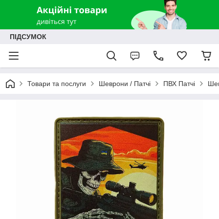
ПІДСУМОК
Товари та послуги
Шеврони / Патчі
ПВХ Патчі
Шев