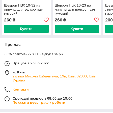
Шеврон ПВХ 10-32 на
Шеврон ПВХ 10-23 на
Шевр
липучці для велкро патч
липучці для велкро патч
липу
гумовий
гумовий
гумо
260
260
260
₴
₴
Купити
Купити
Про нас
89% позитивних з 116 відгуків за рік
Працює з 25.05.2022
м. Київ
вулиця Миколи Кибальчича, 19в, Київ, 02000, Київ,
Україна
Контакти
Сьогодні працює з 08:00 до 19:00
Показати весь графік роботи