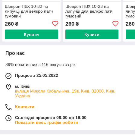
Шеврон ПВХ 10-32 на
Шеврон ПВХ 10-23 на
Шевр
липучці для велкро патч
липучці для велкро патч
липу
гумовий
гумовий
гумо
260
260
260
₴
₴
Купити
Купити
Про нас
89% позитивних з 116 відгуків за рік
Працює з 25.05.2022
м. Київ
вулиця Миколи Кибальчича, 19в, Київ, 02000, Київ,
Україна
Контакти
Сьогодні працює з 08:00 до 19:00
Показати весь графік роботи