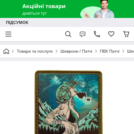
ПІДСУМОК
Товари та послуги
Шеврони / Патчі
ПВХ Патчі
Шев