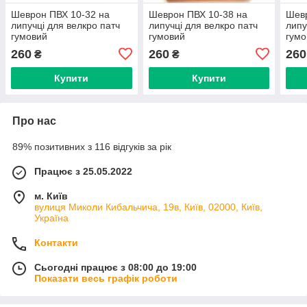
Шеврон ПВХ 10-32 на
Шеврон ПВХ 10-38 на
Шевр
липучці для велкро патч
липучці для велкро патч
липу
гумовий
гумовий
гумо
260
260
260
₴
₴
Купити
Купити
Про нас
89% позитивних з 116 відгуків за рік
Працює з 25.05.2022
м. Київ
вулиця Миколи Кибальчича, 19в, Київ, 02000, Київ,
Україна
Контакти
Сьогодні працює з 08:00 до 19:00
Показати весь графік роботи