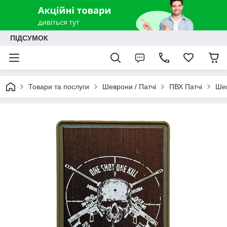
ПІДСУМОК
Товари та послуги
Шеврони / Патчі
ПВХ Патчі
Шев