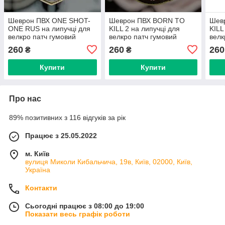
Шеврон ПВХ ONE SHOT-
Шеврон ПВХ BORN TO
Шев
ONE RUS на липучці для
KILL 2 на липучці для
KILL
велкро патч гумовий
велкро патч гумовий
велк
260
260
260
₴
₴
Купити
Купити
Про нас
89% позитивних з 116 відгуків за рік
Працює з 25.05.2022
м. Київ
вулиця Миколи Кибальчича, 19в, Київ, 02000, Київ,
Україна
Контакти
Сьогодні працює з 08:00 до 19:00
Показати весь графік роботи