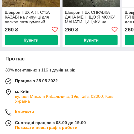
Шеврон ПВХ А Я, С*КА
Шеврон ПВХ СПРАВКА
Шев
КАЗАВ! на липучці для
ДАНА МЕНІ ЩО Я МОЖУ
ГУН
велкро патч гумовий
МАЦАТИ ЦИЦЬКИ на
для 
липучці для велкро патч
260
260
260
₴
₴
гумовий
Купити
Купити
Про нас
89% позитивних з 116 відгуків за рік
Працює з 25.05.2022
м. Київ
вулиця Миколи Кибальчича, 19в, Київ, 02000, Київ,
Україна
Контакти
Сьогодні працює з 08:00 до 19:00
Показати весь графік роботи