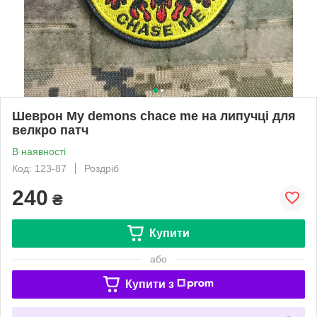
Шеврон My demons chace me на липучці для
велкро патч
В наявності
Код: 123-87
Роздріб
240
₴
Купити
або
Купити з