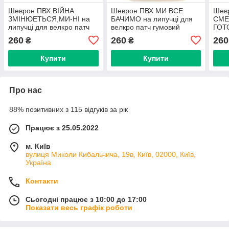
Шеврон ПВХ ВІЙНА
Шеврон ПВХ МИ ВСЕ
Шев
ЗМІНЮЕТЬСЯ,МИ-НІ на
БАЧИМО на липучці для
СМЕ
липучці для велкро патч
велкро патч гумовий
ГОТО
гумовий
велк
260
260
260
₴
₴
Купити
Купити
Про нас
88% позитивних з 115 відгуків за рік
Працює з 25.05.2022
м. Київ
вулиця Миколи Кибальчича, 19в, Київ, 02000, Київ,
Україна
Контакти
Сьогодні працює з 10:00 до 17:00
Показати весь графік роботи