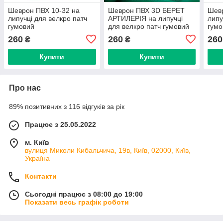
Шеврон ПВХ 10-32 на
Шеврон ПВХ 3D БЕРЕТ
Шевр
липучці для велкро патч
АРТИЛЕРІЯ на липучці
липу
гумовий
для велкро патч гумовий
гумо
260
260
260
₴
₴
Купити
Купити
Про нас
89% позитивних з 116 відгуків за рік
Працює з 25.05.2022
м. Київ
вулиця Миколи Кибальчича, 19в, Київ, 02000, Київ,
Україна
Контакти
Сьогодні працює з 08:00 до 19:00
Показати весь графік роботи