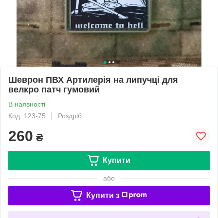
Шеврон ПВХ Артилерія на липучці для
велкро патч гумовий
В наявності
Код: 123-75
Роздріб
260
₴
Купити
або
Купити з