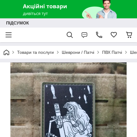
ПІДСУМОК
Товари та послуги
Шеврони / Патчі
ПВХ Патчі
Шев