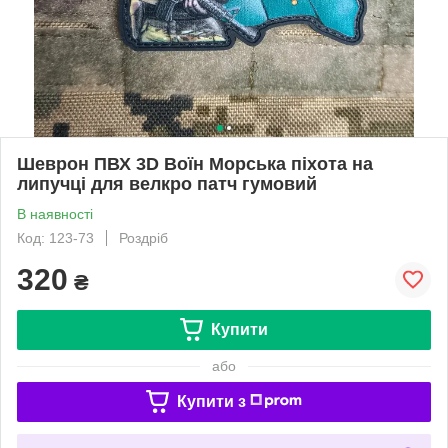
Шеврон ПВХ 3D Воїн Морська піхота на
липучці для велкро патч гумовий
В наявності
Код: 123-73
Роздріб
320
₴
Купити
або
Купити з