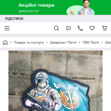
ПІДСУМОК
Товари та послуги
Шеврони / Патчі
ПВХ Патчі
Шев