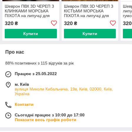
Шеврон ПВХ 3D ЧЕРЕП З
Шеврон ПВХ 3D ЧЕРЕП З
Шев
КЛИНКАМИ МОРСЬКА
КІСТЬМИ МОРСЬКА
липу
ПІХОТА на липучці для
ПІХОТА на липучці для
гумо
велкро патч гумовий
велкро патч гумовий
320
320
320
₴
₴
Купити
Купити
Про нас
88% позитивних з 115 відгуків за рік
Працює з 25.05.2022
м. Київ
вулиця Миколи Кибальчича, 19в, Київ, 02000, Київ,
Україна
Контакти
Сьогодні працює з 10:00 до 17:00
Показати весь графік роботи