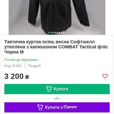
Тактична куртка осінь весна Софтшелл
утеплена з капюшоном COMBAT Tactical фліс
Чорна M
Готово до відправки
Код: 0-041
Роздріб
3 200
₴
Купити
або
Купити з