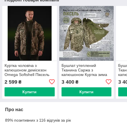
Куртка чоловіча з
Бушлат утеплений
Бушл
капюшоном демісезон
Тканина Саржа з ​​
Ткан
Omega Softshell Піксель
капюшоном Куртка зима
капю
XS
Піксель Розмір 44-46
Муль
2 599
3 400
3 4
₴
₴
Купити
Купити
Про нас
89% позитивних з 116 відгуків за рік