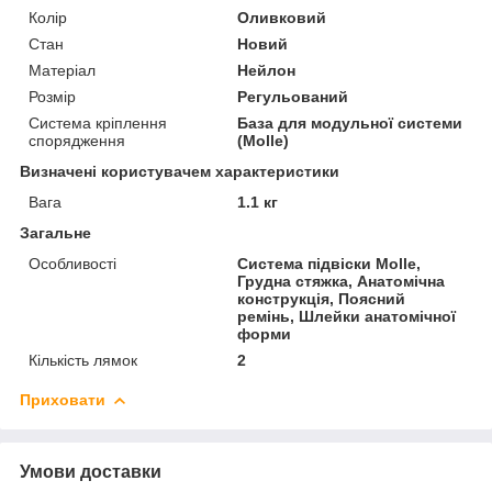
Колір
Оливковий
Стан
Новий
Матеріал
Нейлон
Розмір
Регульований
Система кріплення
База для модульної системи
спорядження
(Molle)
Визначені користувачем характеристики
Вага
1.1 кг
Загальне
Особливості
Система підвіски Molle,
Грудна стяжка, Анатомічна
конструкція, Поясний
ремінь, Шлейки анатомічної
форми
Кількість лямок
2
Приховати
Умови доставки