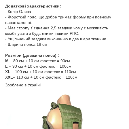
Додаткові характеристики:
- Колір Олива.
- Жорсткий пояс, що добре тримає форму при повному
навантаженні.
- Має стропу з`єднання 2,5 завдяки чому є можливість
комбінувати з будь-якими іншими РПС.
- Ущільнений завдяки виконанню в два шари тканини.
- Ширина пояса 18 см
Розміри (довжина пояса) :
M
– 80 см + 10 см фастекс = 90см
L
– 90 см + 10 см фастекс = 100см
XL
– 100 см + 10 см фастекс = 110см
XXL
– 110 см + 10 см фастекс = 120см
Зроблено в Україні