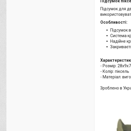
Підсумок піксе
Підсумок для д
використовуват
Особливості:
Підсумок в
Система кр
Надійне кр
Закриваєт
Характеристик
- Розмір: 28х9х7
- Колір: піксель
- Матеріал: виг
Зроблено в Укра