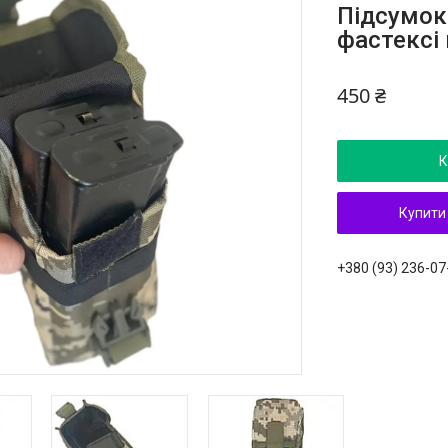
Підсумок
фастексі 
450 ₴
К
Купити
+380 (93) 236-07