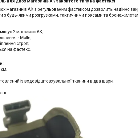
ль для двох магазинів АК закритого типу на фастексі
вох магазинів АК з регульованим фастексом дозволить надійно зак
и з будь-якими розгрузками, тактичними поясами та бронежилета
міщує 2 магазини АК;
іплення - Molle;
іплення строп;
ься на фастекс.
и:
 см.
отовлений із водовідштовхувальної тканини в два шари.
їні