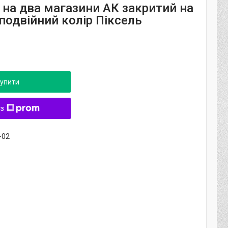
 на два магазини АК закритий на
подвійний колір Піксель
упити
 з
-02