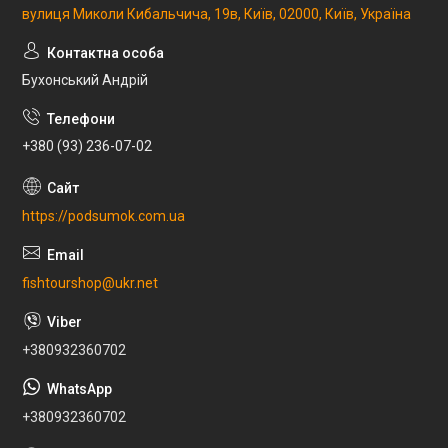
вулиця Миколи Кибальчича, 19в, Київ, 02000, Київ, Україна
Бухонський Андрій
+380 (93) 236-07-02
https://podsumok.com.ua
fishtourshop@ukr.net
+380932360702
+380932360702