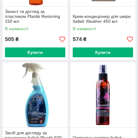
Захист та догляд за
пластиком Plastik Restoring
Крем-кондиціонер для шкіри
150 мл
Italtek Xleather 450 мл
В наявності
В наявності
505
574
₴
₴
Купити
Купити
Засіб для догляду за
пластиком Italtek Plastik 500
Освіжувач повітря Italtek