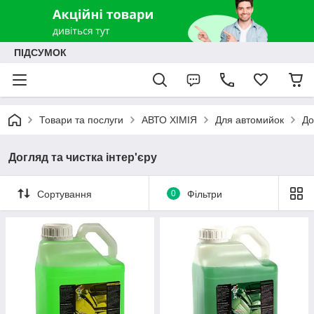
ПІДСУМОК
Товари та послуги
АВТО ХІМІЯ
Для автомийок
До
Догляд та чистка інтер'єру
Сортування
0
Фільтри